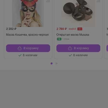
2 202 ₽
2 780 ₽
4 633 ₽
-40%
Маска Кошечка, красно-черная
Открытая маска Мышка
5
1 отзыв
В корзину
В корзину
В наличии
В наличии