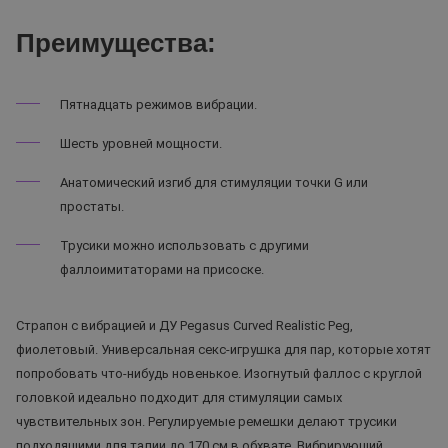
Преимущества:
Пятнадцать режимов вибрации.
Шесть уровней мощности.
Анатомический изгиб для стимуляции точки G или
простаты.
Трусики можно использовать с другими
фаллоимитаторами на присоске.
Страпон с вибрацией и ДУ Pegasus Curved Realistic Peg,
фиолетовый. Универсальная секс-игрушка для пар, которые хотят
попробовать что-нибудь новенькое. Изогнутый фаллос с круглой
головкой идеально подходит для стимуляции самых
чувствительных зон. Регулируемые ремешки делают трусики
подходящими для талии до 170 см в обхвате. Вибрирующий