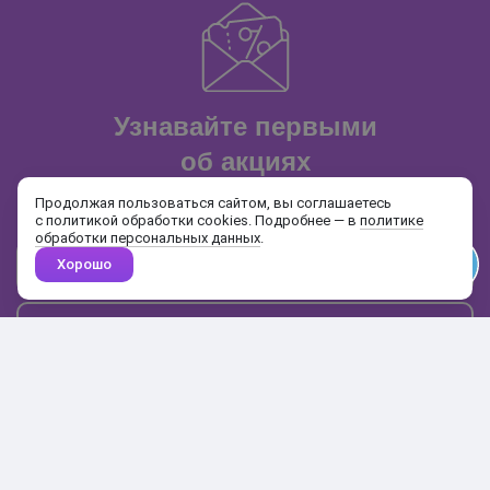
Узнавайте первыми
об акциях
и распродажах
Продолжая пользоваться сайтом, вы соглашаетесь
с политикой обработки cookies. Подробнее — в
политике
обработки персональных данных
.
Хорошо
Почта
Подписаться
Каталог
Поиск
Кабинет
Избранное
Корзина
10:00-19:00
+7 906 020-20-70
+7 495 324-00-70