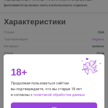
фаллоимитатор можно снять и использовать отдельно.
Характеристики
Страна
США
Торговая марка
Pegasus
Материал
силикон
Длина
15 см
Длина рабочей зоны
14 см
Ширина (диаметр)
3,2 см
18+
Доп. размер ширины
3,6 см
(диаметра)
Продолжая пользоваться сайтом
Кол-во скоростей вибрации
6
вы подтверждаете, что вы старше 18 лет
Кол-во режимов вибрации
15
и согласны с
политикой обработки данных
.
Питание
Аккумулятор+USB
Водонепроницаемость
от брызг (можно мыть под