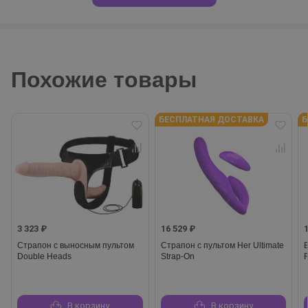
Похожие товары
БЕСПЛАТНАЯ ДОСТАВКА
Б
3 323 ₽
16 529 ₽
Страпон с выносным пультом
Страпон с пультом Her Ultimate
Double Heads
Strap-On
F
В корзину
В корзину