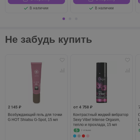
В наличии
В наличии
Не забудь купить
2 145 ₽
от 4 758 ₽
Возбуждающий гель для точки
Контрастный жидкий вибратор
G HOT Shiatsu G-Spot, 15 мл
Sexy Vibe! Intense Orgasm,
L
тепло и прохлада, 15 мл
5
2 отзыва