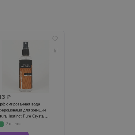
13 ₽
рфюмированная вода
феромонами для женщин
tural Instinct Pure Crystal,
0 мл
5
2 отзыва