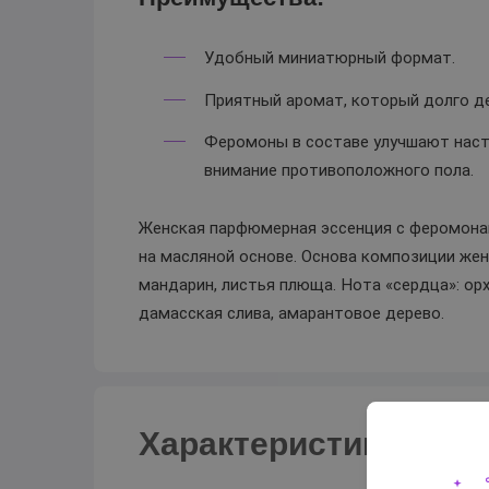
Удобный миниатюрный формат.
Приятный аромат, который долго де
Феромоны в составе улучшают наст
внимание противоположного пола.
Женская парфюмерная эссенция с феромонам
на масляной основе. Основа композиции жен
мандарин, листья плюща. Нота «сердца»: орх
дамасская слива, амарантовое дерево.
Характеристики