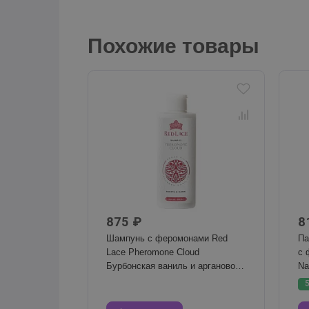
Похожие товары
875 ₽
8
Шампунь с феромонами Red
Па
Lace Pheromone Cloud
с 
Бурбонская ваниль и аргановое
Na
масло, 250 мл
10