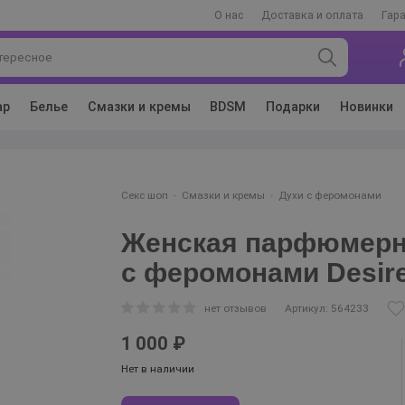
О нас
Доставка и оплата
Гар
ар
Белье
Смазки и кремы
BDSM
Подарки
Новинки
Секс шоп
Смазки и кремы
Духи с феромонами
Женская парфюмерн
с феромонами Desire
нет отзывов
Артикул: 564233
1 000 ₽
Нет в наличии