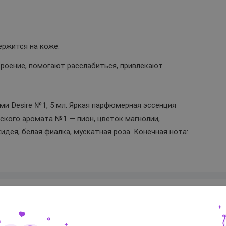
ржится на коже.
роение, помогают расслабиться, привлекают
и Desire №1, 5 мл. Яркая парфюмерная эссенция
ского аромата №1 — пион, цветок магнолии,
идея, белая фиалка, мускатная роза. Конечная нота: