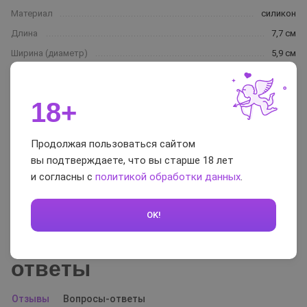
Материал
силикон
Длина
7,7 см
Ширина (диаметр)
5,9 см
Доп. размер ширины
3,9 см
(диаметра)
18+
Кол-во режимов вибрации
4
Питание
Аккумулятор+USB
Продолжая пользоваться сайтом
Водонепроницаемость
100% (можно использовать под
вы подтверждаете, что вы старше 18 лет
водой)
и согласны с
политикой обработки данных
.
Цвет
нежно-розовый
Гарантия
1 год
OK!
Отзывы и вопросы-
ответы
Отзывы
Вопросы-ответы