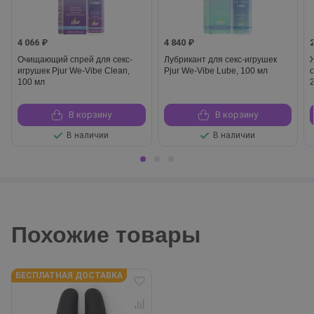
4 066 ₽
4 840 ₽
Очищающий спрей для секс-
Лубрикант для секс-игрушек
игрушек Pjur We-Vibe Clean,
Pjur We-Vibe Lube, 100 мл
o
100 мл
В корзину
В корзину
В наличии
В наличии
Похожие товары
БЕСПЛАТНАЯ ДОСТАВКА