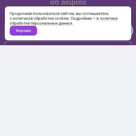
об акциях
и распродажах
Продолжая пользоваться сайтом, вы соглашаетесь
с политикой обработки cookies. Подробнее — в
политике
обработки персональных данных
.
Хорошо
Почта
Подписаться
Каталог
Поиск
Кабинет
Избранное
Корзина
10:00-19:00
+7 906 020-20-70
+7 495 324-00-70
8 800 775-64-70
О магазине
Доставка и оплата
Гарантия и возврат
Анонимность