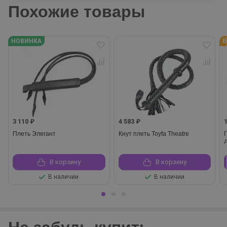
Похожие товары
НОВИНКА
Б
3 110 ₽
4 583 ₽
Плеть Элегант
Кнут плеть Toyfa Theatre
В корзину
В корзину
В наличии
В наличии