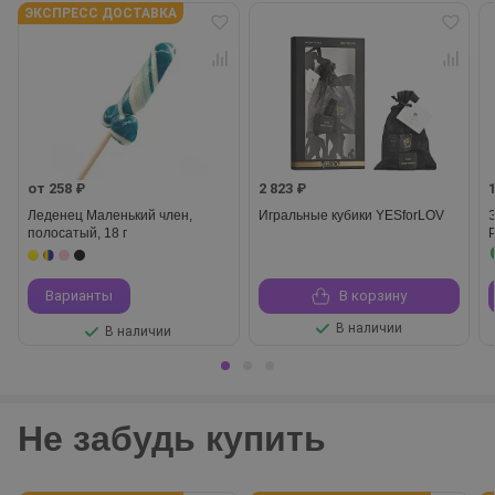
ЭКСПРЕСС ДОСТАВКА
от 258 ₽
2 823 ₽
Леденец Маленький член,
Игральные кубики YESforLOV
полосатый, 18 г
P
Варианты
В корзину
В наличии
В наличии
Не забудь купить