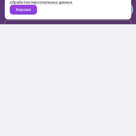
обработки персональных данных
.
Хорошо
Почта
Подписаться
Каталог
Поиск
Кабинет
Избранное
Корзина
10:00-19:00
+7 906 020-20-70
+7 495 324-00-70
8 800 775-64-70
О магазине
Доставка и оплата
Гарантия и возврат
Анонимность
Получить бонусы
Тесты
Акции
Наши видео