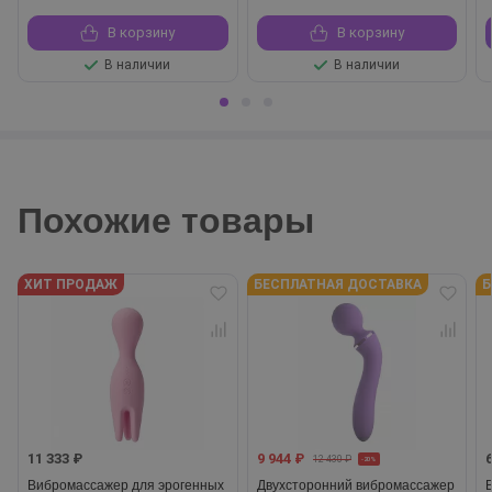
В корзину
В корзину
В наличии
В наличии
Похожие товары
ХИТ ПРОДАЖ
БЕСПЛАТНАЯ ДОСТАВКА
Б
11 333 ₽
9 944 ₽
12 430 ₽
-20%
Вибромассажер для эрогенных
Двухсторонний вибромассажер