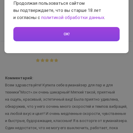
Продолжая пользоваться сайтом
Недостатки:
нет
вы подтверждаете, что вы старше 18 лет
Комментарий:
и согласны с
политикой обработки данных
.
Никакой аллергической реакции, смазка добротная, мне нравится
Вам помог отзыв?
0
OK!
Ирина
17.11.2023
Комментарий:
Всем здравствуйте! Купила себе вуманайзер для пар и для
техники"Мост».он очень шикарный! Мягкий такой, приятный
на ощупь, красивый, эстетичный вид! Была приятно удивлена,
обнаружив, что у него оочень много скоростей и темпов вибраций,
на любой вкус и цвет! И очень медленные скорости, чувственные
и быстрые, будоражащие, классные! Я в восторге от вуманайзера.
Один недостаток, что не могу его выключить, работает, пока