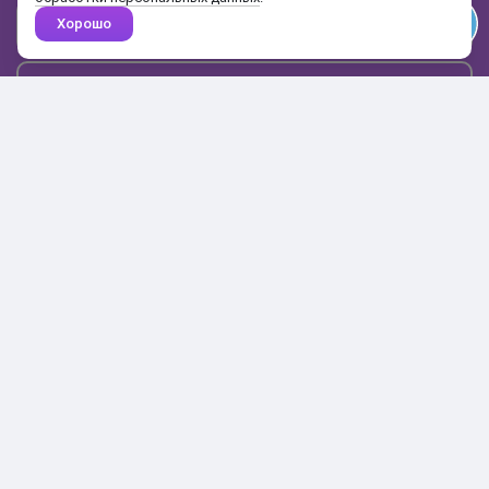
Хорошо
Почта
Подписаться
Каталог
Поиск
Кабинет
Избранное
Корзина
10:00-19:00
+7 906 020-20-70
+7 495 324-00-70
8 800 775-64-70
О магазине
Доставка и оплата
Гарантия и возврат
Анонимность
Получить бонусы
Тесты
Акции
Наши видео
Статьи
Пресса о нас