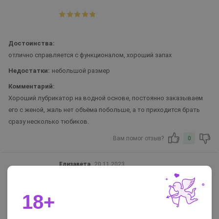
Достоинства:
отлично справляется с функционалом, хороший запах
Недостатки:
небольшой размер
Комментарий:
Хороший лубрикатор на водной основе, постоянно заказываем
его с женой, жаль нет объёма побольше, а то приходится брать
сразу несколько тюбиков.
Вам помог отзыв?
0
Елизавета
20.11.2023
18+
Достоинства:
стоимость