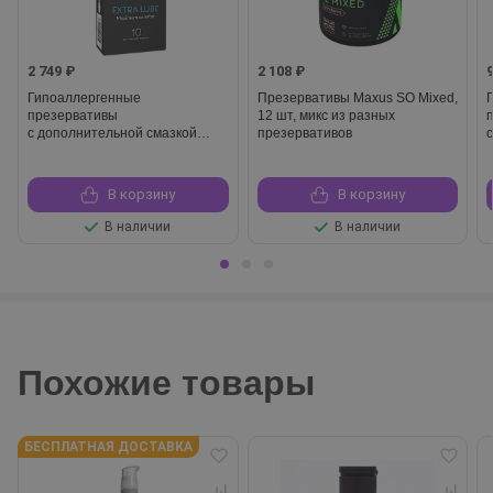
2 749 ₽
2 108 ₽
Гипоаллергенные
Презервативы Maxus SO Mixed,
презервативы
12 шт, микс из разных
с дополнительной смазкой
презервативов
Skyn Extra Lubricated, 10 шт
S
В корзину
В корзину
В наличии
В наличии
Похожие товары
БЕСПЛАТНАЯ ДОСТАВКА