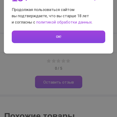
Отзывы и вопросы-
Продолжая пользоваться сайтом
ответы
вы подтверждаете, что вы старше 18 лет
и согласны с
политикой обработки данных
.
Отзывы
Вопросы-ответы
OK!
Отзывов нет, будьте первым
0 / 5
Оставить отзыв
Похожие товары