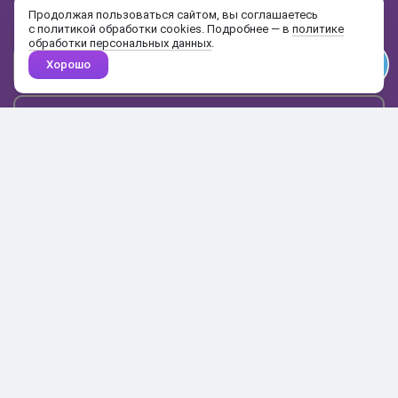
и распродажах
Продолжая пользоваться сайтом, вы соглашаетесь
с политикой обработки cookies. Подробнее — в
политике
обработки персональных данных
.
Хорошо
Почта
Подписаться
Каталог
Поиск
Кабинет
Избранное
Корзина
10:00-19:00
+7 906 020-20-70
+7 495 324-00-70
8 800 775-64-70
О магазине
Доставка и оплата
Гарантия и возврат
Анонимность
Получить бонусы
Тесты