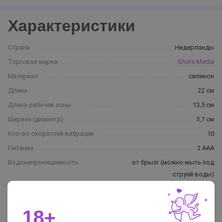
Характеристики
Страна
Нидерланды
Торговая марка
Shots Media
Материал
силикон
Длина
22 см
Длина рабочей зоны
13,5 см
Ширина (диаметр)
3,7 см
Кол-во скоростей вибрации
10
Питание
2 ААА
Водонепроницаемость
от брызг (можно мыть под
струей воды)
Цвет
зеленый
Вес
145 г
18+