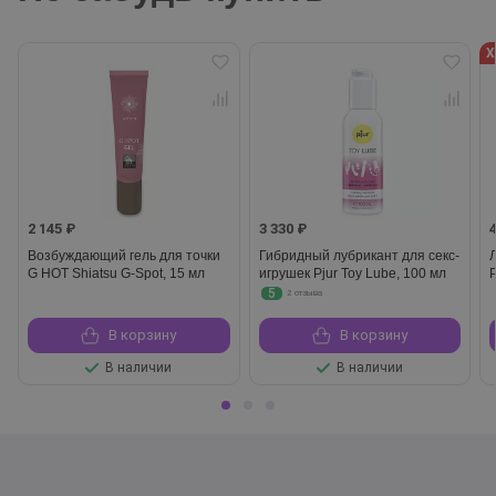
Х
2 145 ₽
3 330 ₽
Возбуждающий гель для точки
Гибридный лубрикант для секс-
G HOT Shiatsu G-Spot, 15 мл
игрушек Pjur Toy Lube, 100 мл
5
2 отзыва
В корзину
В корзину
В наличии
В наличии