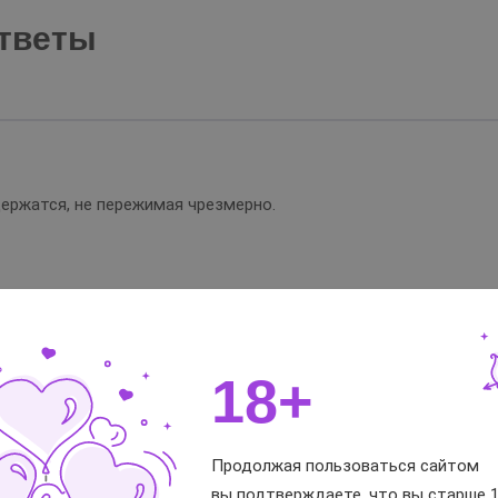
тветы
ержатся, не пережимая чрезмерно.
олностью оправдались. Ощущения совершенно уникальные, осо
яторов.
18+
Вам помог отзы
Продолжая пользоваться сайтом
вы подтверждаете, что вы старше 1