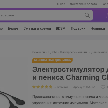
О нас
Доставка и оплата
Гар
ар
Белье
Смазки и кремы
BDSM
Подарки
Новинки
Секс шоп
БДСМ
Электростимуляция
Для пениса
БЕСПЛАТНАЯ ДОСТАВКА
Электростимулятор 
и пениса Charming C
5 отзывов
Артикул: 456361
Предназначение: стимуляция пениса и мошо
управления: источник импульсов. Материал: