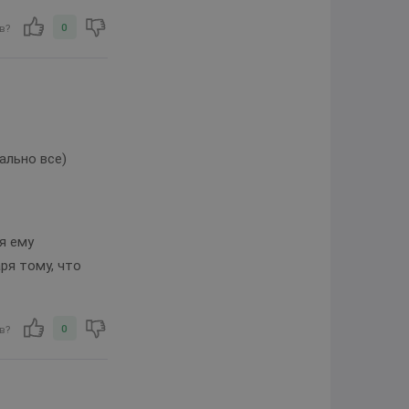
0
в?
ально все)
я ему
ря тому, что
0
в?