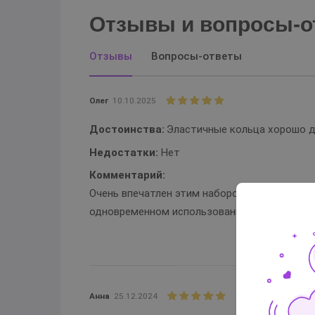
Отзывы и вопросы-о
Отзывы
Вопросы-ответы
Олег
10.10.2025
Достоинства:
Эластичные кольца хорошо д
Недостатки:
Нет
Комментарий:
Очень впечатлен этим набором. Ожидания п
одновременном использовании двух стимул
Анна
25.12.2024