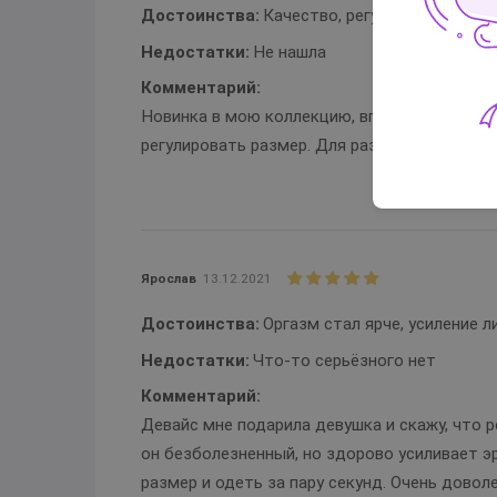
Достоинства:
Качество, регулировка разме
Недостатки:
Не нашла
Комментарий:
Новинка в мою коллекцию, впервые таки поп
регулировать размер. Для разнообразия ре
Ярослав
13.12.2021
Достоинства:
Оргазм стал ярче, усиление 
Недостатки:
Что-то серьёзного нет
Комментарий:
Девайс мне подарила девушка и скажу, что р
он безболезненный, но здорово усиливает э
размер и одеть за пару секунд. Очень довол