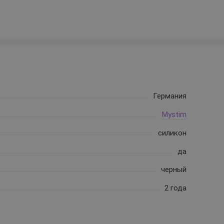
Германия
Mystim
силикон
да
черный
2 года