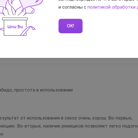
ра
и согласны с
политикой обработки
OK!
робовали. Неплохое качество, безопасное использования, мо
комендую!
Вам помог отзы
либидо, простота в использовании
езультат от использования в сексе очень хорош. Во-первых,
рекцию. Во-вторых, наличие ремешков позволяет легко подогн
ен