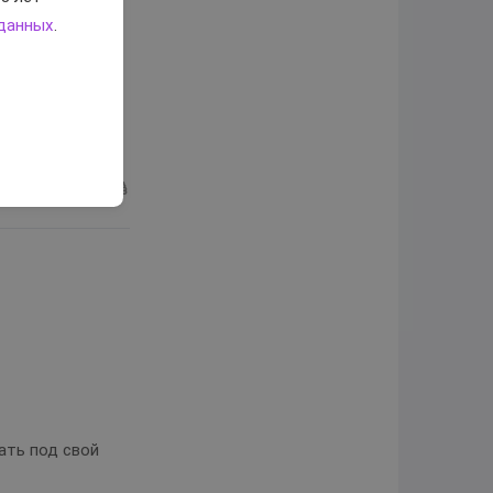
 данных
.
жно
0
в?
ать под свой