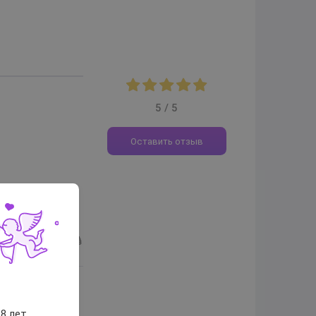
5 / 5
Оставить отзыв
бенно при
0
в?
8 лет