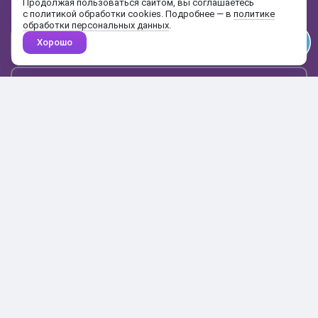
Продолжая пользоваться сайтом, вы соглашаетесь
с политикой обработки cookies. Подробнее — в
политике
обработки персональных данных
.
Хорошо
Почта
Подписаться
Каталог
Поиск
Кабинет
Избранное
Корзина
10:00-19:00
+7 906 020-20-70
+7 495 324-00-70
8 800 775-64-70
О магазине
Доставка и оплата
Гарантия и возврат
Анонимность
Получить бонусы
Тесты
Акции
Наши видео