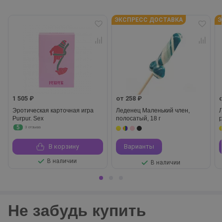
ЭКСПРЕСС ДОСТАВКА
Э
1 505 ₽
от 258 ₽
Эротическая карточная игра
Леденец Маленький член,
Purpur. Sex
полосатый, 18 г
5
3 отзыва
В корзину
Варианты
В наличии
В наличии
Не забудь купить