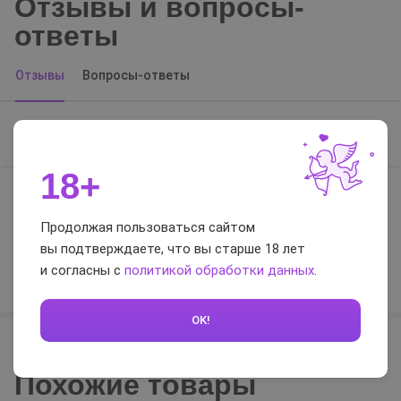
Отзывы и вопросы-
ответы
Отзывы
Вопросы-ответы
Отзывов нет, будьте первым
18+
0 / 5
Продолжая пользоваться сайтом
вы подтверждаете, что вы старше 18 лет
Оставить отзыв
и согласны с
политикой обработки данных
.
OK!
Похожие товары