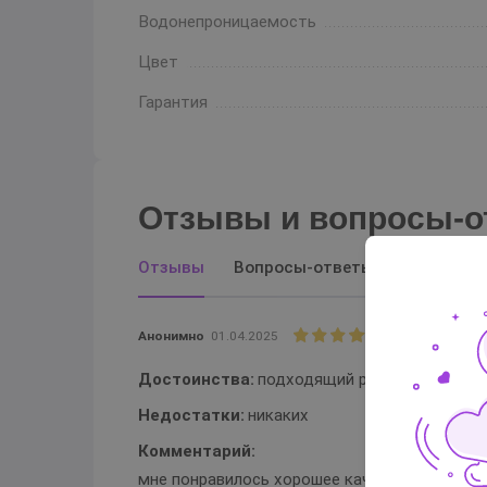
Водонепроницаемость
Цвет
Гарантия
Отзывы и вопросы-о
Отзывы
Вопросы-ответы
Анонимно
01.04.2025
Достоинства:
подходящий размер, с вибра
Недостатки:
никаких
Комментарий:
мне понравилось хорошее качество материала