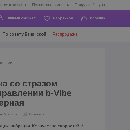
антия и возврат
Полная анонимность
Получить бонусы
Личный кабинет
Избранное
Корзина
По совету Бачинской
Распродажа
тразами
а со стразом
равлении b-Vibe
черная
 избранное
Сравнить
ции: вибрация. Количество скоростей: 6.