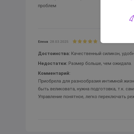
проблем
Елена
28.03.2025
Достоинства:
Качественный силикон, удоб
Недостатки:
Размер больше, чем ожидала.
Комментарий:
Приобрела для разнообразия интимной жизн
быть великовата, нужна подготовка, т.к. са
Управление понятное, легко переключать ре