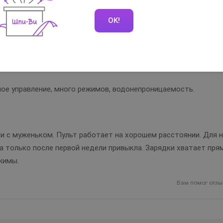
OK!
Вам помог отзы
ное управление, много режимов, водонепроницаемость.
и c муженьком. Пульт работает на хорошем расстоянии. Для 
ма только после первой недели привыкла. Зарядки хватает пря
жимы.
Вам помог отзы