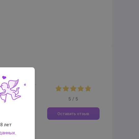
5 / 5
Оставить отзыв
8 лет
 данных
.
ульта без