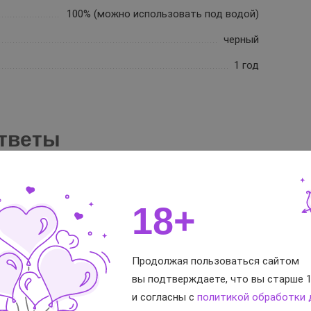
100% (можно использовать под водой)
черный
1 год
тветы
18+
цией
Продолжая пользоваться сайтом
вы подтверждаете, что вы старше 1
и согласны с
политикой обработки
, есть много скоростей и рисунков вибрации, управляется с п