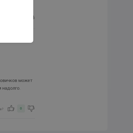
0
в?
новичков может
м надолго.
0
в?