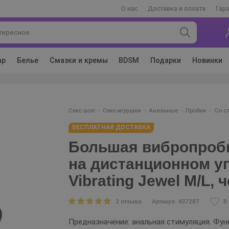
О нас
Доставка и оплата
Гар
ар
Белье
Смазки и кремы
BDSM
Подарки
Новинки
Секс шоп
Секс-игрушки
Анальные
Пробки
Со с
БЕСПЛАТНАЯ ДОСТАВКА
Большая вибропробк
на дистанционном уп
Vibrating Jewel M/L, 
2 отзыва
Артикул: 437287
В
Предназначение: анальная стимуляция. Функ