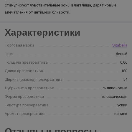
стимулируют чувствительные зоны влагалища, дарят новые
впечатления от интимной близости.
Характеристики
Торговая марка
Sitabella
Цвет
белый
Толщина презерватива
0,06
Длина презерватива
180
Ширина (размер) презерватива
54
Лубрикант в презервативе
силиконовый
Форма презерватива
классическая
Текстура презерватива
усики
Аромат презерватива
ваниль
Отзывы и вопросы-