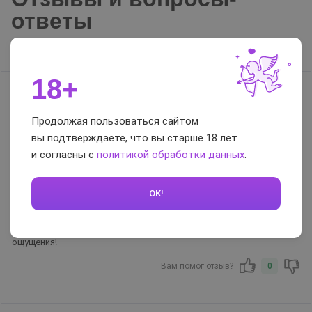
ответы
Отзывы
Вопросы-ответы
18+
Кристина
16.05.2022
Продолжая пользоваться сайтом
вы подтверждаете, что вы старше 18 лет
и согласны с
политикой обработки данных
.
Достоинства:
Нежные усики, приятный аромат
Недостатки:
Не нашли
OK!
Комментарий:
Купили ради разнообразия, лично мне понравились новые
ощущения!
Вам помог отзыв?
0