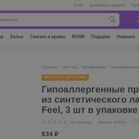
О нас
Доставка и оплата
Гар
ар
Белье
Смазки и кремы
BDSM
Подарки
Новинки
Секс шоп
Для пар
Презервативы
Гипоаллергенны
ЭКСПРЕСС ДОСТАВКА
Гипоаллергенные п
из синтетического ла
Feel, 3 шт в упаковке
нет отзывов
Артикул: 412202
834 ₽