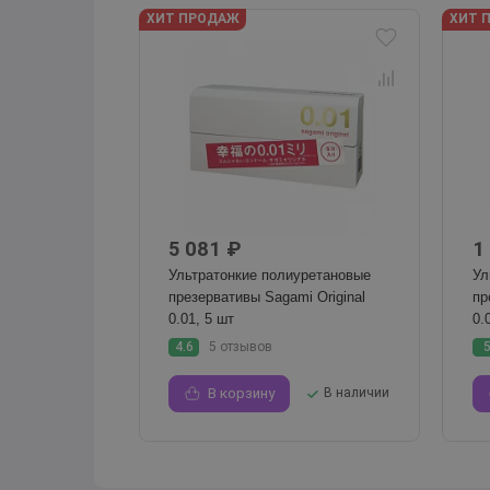
ХИТ ПРОДАЖ
ХИТ 
5 081 ₽
1
Ультратонкие полиуретановые
Ул
презервативы Sagami Original
пр
0.01, 5 шт
0.
4.6
5 отзывов
В корзину
В наличии