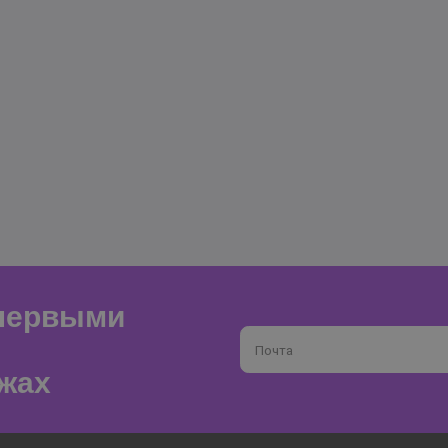
 первыми
Почта
жах