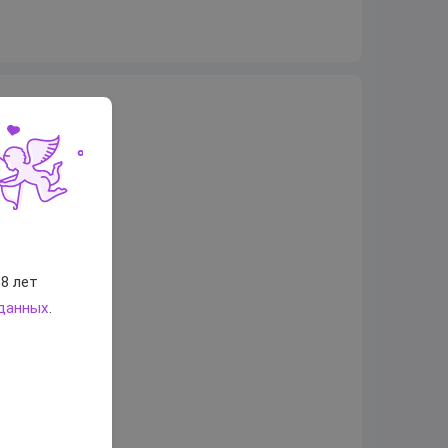
8 лет
 данных
.