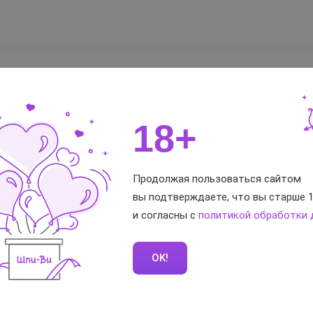
Durex
18+
белый
0,06
Продолжая пользоваться сайтом
вы подтверждаете, что вы старше 1
200
и согласны с
политикой обработки
56
силиконовый
OK!
гладкая
без запаха