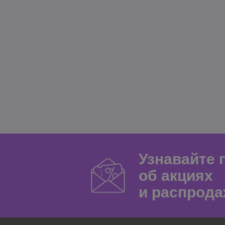
Узнавайте
об акциях
и распрода