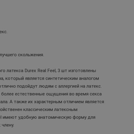
екс.
лучшего скольжения.
о латекса Durex Real Feel, 3 шт изготовлены
на, который является синтетическим аналогом
отлично подойдут людям с аллергией на латекс.
т более естественные ощущения во время секса
ала. А также их характерным отличием является
войственен классическим латексным
eel имеют удобную анатомическую форму для
 члену.