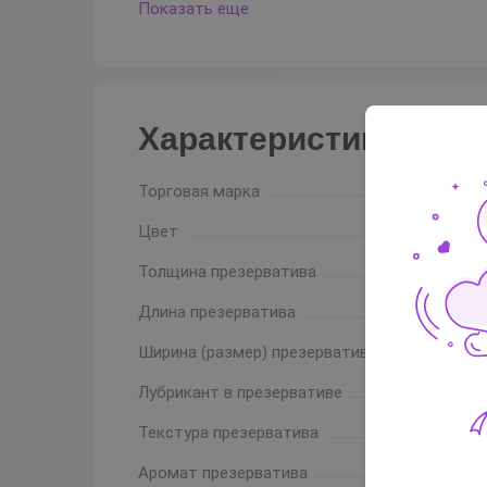
Показать еще
Характеристики
Торговая марка
Цвет
Толщина презерватива
Длина презерватива
Ширина (размер) презерватива
Лубрикант в презервативе
Текстура презерватива
Аромат презерватива