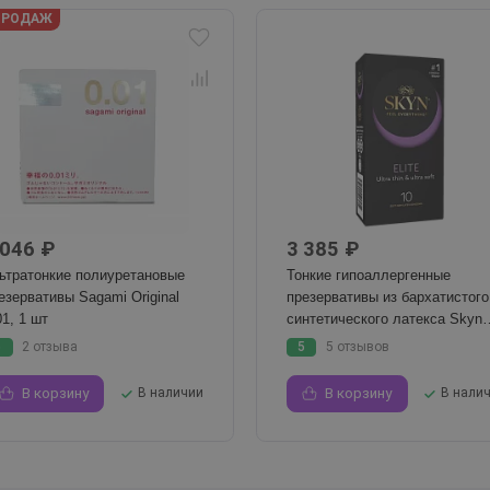
ПРОДАЖ
 046 ₽
3 385 ₽
ьтратонкие полиуретановые
Тонкие гипоаллергенные
езервативы Sagami Original
презервативы из бархатистого
01, 1 шт
синтетического латекса Skyn
Elite 10 шт
5
2 отзыва
5
5 отзывов
В корзину
В наличии
В корзину
В нали