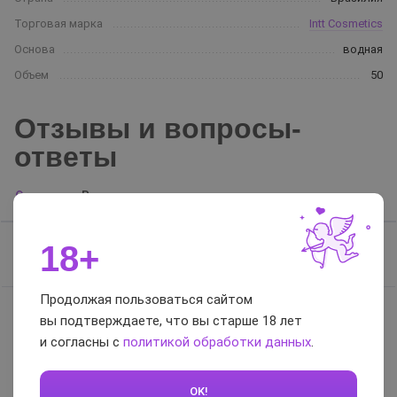
Торговая марка
Intt Cosmetics
Основа
водная
Объем
50
Отзывы и вопросы-
ответы
Отзывы
Вопросы-ответы
18+
Отзывов нет, будьте первым
Продолжая пользоваться сайтом
вы подтверждаете, что вы старше 18 лет
и согласны с
политикой обработки данных
0 / 5
.
Оставить отзыв
OK!