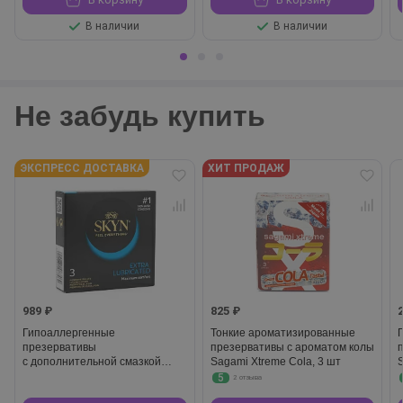
В наличии
В наличии
Не забудь купить
ЭКСПРЕСС ДОСТАВКА
ХИТ ПРОДАЖ
989 ₽
825 ₽
Гипоаллергенные
Тонкие ароматизированные
презервативы
презервативы с ароматом колы
с дополнительной смазкой
Sagami Xtreme Cola, 3 шт
S
Skyn Extra Lubricated, 3 шт
5
2 отзыва