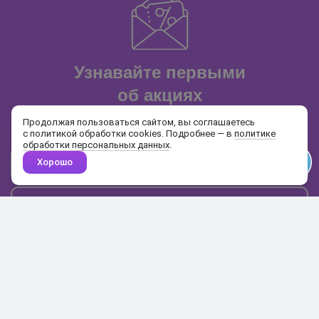
Узнавайте первыми
об акциях
и распродажах
Продолжая пользоваться сайтом, вы соглашаетесь
с политикой обработки cookies. Подробнее — в
политике
обработки персональных данных
.
Хорошо
Почта
Подписаться
Каталог
Поиск
Кабинет
Избранное
Корзина
10:00-19:00
+7 906 020-20-70
+7 495 324-00-70