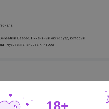
териала.
 Sensation Beaded. Пикантный аксессуар, который
илит чувствительность клитора.
Великобритания / Китай
Fifty Shades of Grey
18+
металл