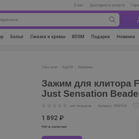
О нас
Доставка и оплата
Гар
ар
Белье
Смазки и кремы
BDSM
Подарки
Новинки
Секс шоп
БДСМ
Зажимы
Зажим для клитора Fi
Just Sensation Bead
нет отзывов
Артикул: 390754
1 892 ₽
Нет в наличии