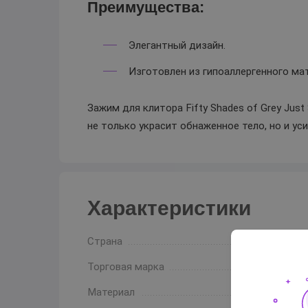
Преимущества:
Элегантный дизайн.
Изготовлен из гипоаллергенного ма
Зажим для клитора Fifty Shades of Grey Just
не только украсит обнаженное тело, но и ус
Характеристики
Страна
Торговая марка
Материал