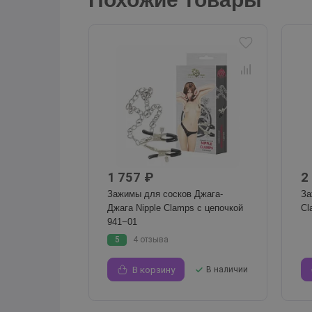
1 757 ₽
2
Зажимы для сосков Джага-
За
Джага Nipple Clamps с цепочкой
Cl
941−01
5
4 отзыва
В корзину
В наличии