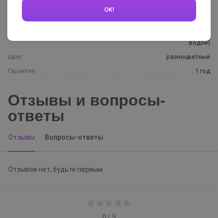
Кол-во режимов вибрации
2
OK!
Питание
Аккумулятор+USB
Водонепроницаемость
100% (можно использовать под
водой)
Цвет
разноцветный
Гарантия
1 год
Отзывы и вопросы-
ответы
Отзывы
Вопросы-ответы
Отзывов нет, будьте первым
0 / 5