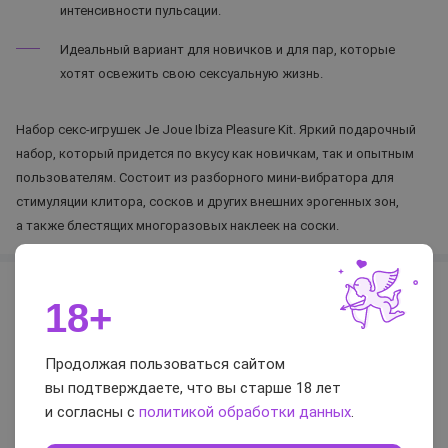
интенсивности пульсации.
Идеальный вариант для новичков и для пар, которые
хотят освежить свою сексуальную жизнь.
Набор секс-игрушек Je Joue Ibiza Pleasure Kit. Яркий подарочный
набор, который придется по вкусу как новичкам, так и опытным
пользователям. Состоит из разборного мини-вибратора для
стимуляции клитора, сосков и других внешних эрогенных зон,
а также блестящих многоразовых наклеек на соски.
Характеристики
18+
Страна
Великобритания
Продолжая пользоваться сайтом
Торговая марка
Je Joue
вы подтверждаете, что вы старше 18 лет
Материал
силикон
и согласны с
политикой обработки данных
.
Кол-во скоростей вибрации
3