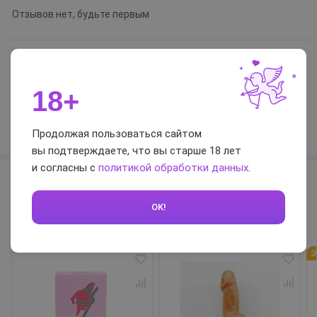
Отзывов нет, будьте первым
0 / 5
18+
Оставить отзыв
Продолжая пользоваться сайтом
вы подтверждаете, что вы старше 18 лет
и согласны с
политикой обработки данных
.
Похожие товары
OK!
Э