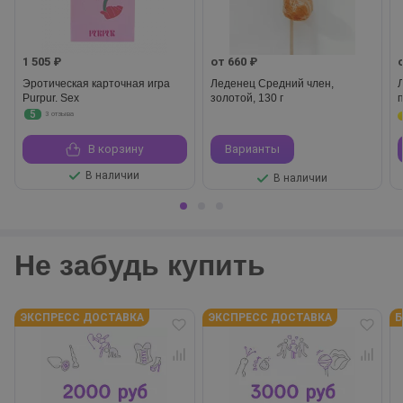
1 505 ₽
от 660 ₽
Эротическая карточная игра
Леденец Средний член,
Purpur. Sex
золотой, 130 г
5
3 отзыва
В корзину
Варианты
В наличии
В наличии
Не забудь купить
ЭКСПРЕСС ДОСТАВКА
ЭКСПРЕСС ДОСТАВКА
Б