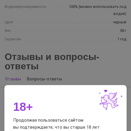
Водонепроницаемость
100% (можно использовать под
водой)
Цвет
черный
Вес
58 г
Гарантия
1 год
Отзывы и вопросы-
ответы
Отзывы
Вопросы-ответы
Артём
06.11.2023
18+
Продолжая пользоваться сайтом
Достоинства:
Пять режимов, мощная работа
вы подтверждаете, что вы старше 18 лет