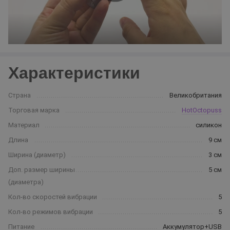
Характеристики
Страна
Великобритания
Торговая марка
HotOctopuss
Материал
силикон
Длина
9 см
Ширина (диаметр)
3 см
Доп. размер ширины
5 см
(диаметра)
Кол-во скоростей вибрации
5
Кол-во режимов вибрации
5
Питание
Аккумулятор+USB