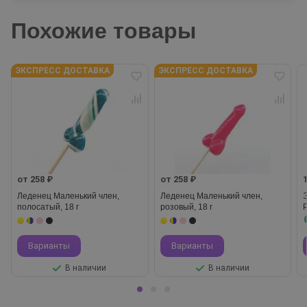
Похожие товары
ЭКСПРЕСС ДОСТАВКА
ЭКСПРЕСС ДОСТАВКА
от 258 ₽
от 258 ₽
Леденец Маленький член,
Леденец Маленький член,
полосатый, 18 г
розовый, 18 г
P
Варианты
Варианты
В наличии
В наличии