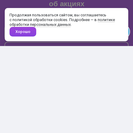
об акциях
и распродажах
Продолжая пользоваться сайтом, вы соглашаетесь
с политикой обработки cookies. Подробнее — в
политике
обработки персональных данных
.
Хорошо
Почта
Подписаться
Каталог
Поиск
Кабинет
Избранное
Корзина
10:00-19:00
+7 906 020-20-70
+7 495 324-00-70
8 800 775-64-70
О магазине
Доставка и оплата
Гарантия и возврат
Анонимность