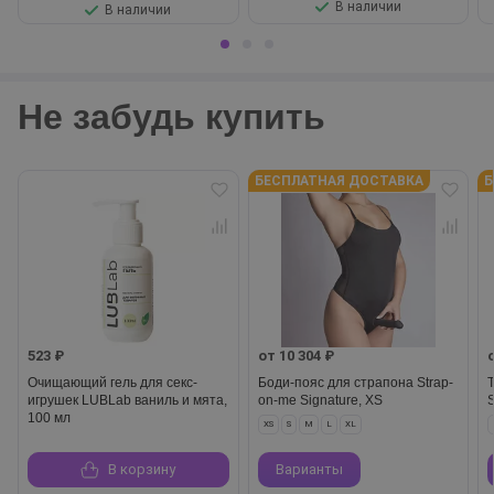
В наличии
В наличии
Не забудь купить
БЕСПЛАТНАЯ ДОСТАВКА
Б
523 ₽
от 10 304 ₽
Очищающий гель для секс-
Боди-пояс для страпона Strap-
игрушек LUBLab ваниль и мята,
on-me Signature, XS
100 мл
XS
S
M
L
XL
В корзину
Варианты