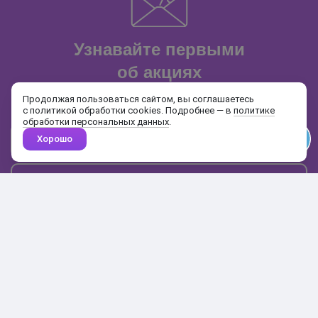
Узнавайте первыми
об акциях
и распродажах
Продолжая пользоваться сайтом, вы соглашаетесь
с политикой обработки cookies. Подробнее — в
политике
обработки персональных данных
.
Хорошо
Почта
Подписаться
Каталог
Поиск
Кабинет
Избранное
Корзина
10:00-19:00
+7 906 020-20-70
+7 495 324-00-70
8 800 775-64-70