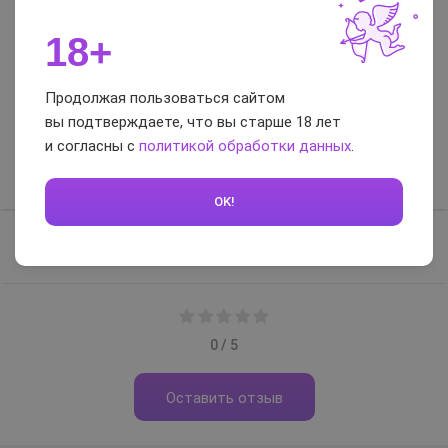
водой)
18+
Цвет
телесный
Отзывы и вопросы-
Продолжая пользоваться сайтом
вы подтверждаете, что вы старше 18 лет
ответы
и согласны с
политикой обработки данных
.
Отзывы
Вопросы-ответы
OK!
Отзывов нет, будьте первым
0 / 5
Оставить отзыв