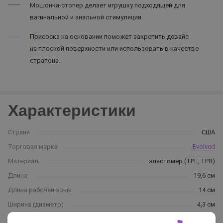
Мошонка-стопер делает игрушку подходящей для
вагинальной и анальной стимуляции.
Присоска на основании поможет закрепить девайс
на плоской поверхности или использовать в качестве
страпона.
Характеристики
Страна
США
Торговая марка
Evolved
Материал
эластомер (TPE, TPR)
Длина
19,6 см
Длина рабочей зоны
14 см
Ширина (диаметр)
4,3 см
Водонепроницаемость
100% (можно использовать под