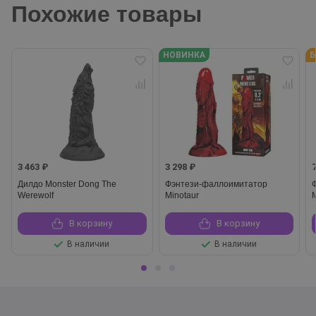
Похожие товары
НОВИНКА
Б
3 463 ₽
3 298 ₽
Дилдо Monster Dong The
Фэнтези-фаллоимитатор
Werewolf
Minotaur
В корзину
В корзину
В наличии
В наличии