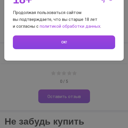
Отзывы и вопросы-
Продолжая пользоваться сайтом
вы подтверждаете, что вы старше 18 лет
ответы
и согласны с
политикой обработки данных
.
Отзывы
Вопросы-ответы
OK!
Отзывов нет, будьте первым
0 / 5
Оставить отзыв
Не забудь купить