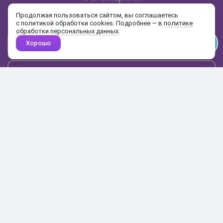
и распродажах
Продолжая пользоваться сайтом, вы соглашаетесь
с политикой обработки cookies. Подробнее — в
политике
обработки персональных данных
.
Хорошо
Почта
Подписаться
Каталог
Поиск
Кабинет
Избранное
Корзина
10:00-19:00
+7 906 020-20-70
+7 495 324-00-70
8 800 775-64-70
О магазине
Доставка и оплата
Гарантия и возврат
Анонимность
Получить бонусы
Тесты