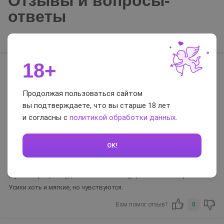
Отзывы и вопросы-
ответы
Отзывы
Вопросы-ответы
18+
Кристина
17.11.2023
Продолжая пользоваться сайтом
вы подтверждаете, что вы старше 18 лет
и согласны с
политикой обработки данных
.
Достоинства:
достаточное количество смазки, приятные ощущения
OK!
Недостатки:
нет
Комментарий:
Муж говорит, что удобные. Мне так ощущения очень понравились.
Усики хоть и мягкие, но чувствуются.
Вам помог отзыв?
0