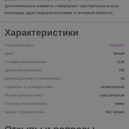
Дополнительные элементы стимулируют чувствительные зоны
влагалища, дарят новые впечатления от интимной близости.
Характеристики
Торговая марка
Sitabella
Цвет
белый
Толщина презерватива
0,06
Длина презерватива
180
Ширина (размер) презерватива
54
Лубрикант в презервативе
силиконовый
Форма презерватива
классическая
Текстура презерватива
усики
Аромат презерватива
без запаха