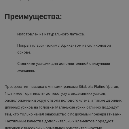
Преимущества:
Изготовлен из натурального латекса.
Покрыт классическим лубрикантом на силиконовой
основе.
С мягкими усиками для дополнительной стимуляции
женщины.
Презерватив-насадка с мягкими усиками Sitabella Platino Ураган,
1 шт имеет оригинальную текстуру в виде мягких усиков,
расположенных вокруг ствола полового члена, а также двойных
длинных усиков на головке. Маленькие усики отлично подойдут
тем, кто только начал знакомство с подобными презервативами.
Тактильные качества дополнительных элементов порадуют
девушек с высокой и нормальной чувствительностью.