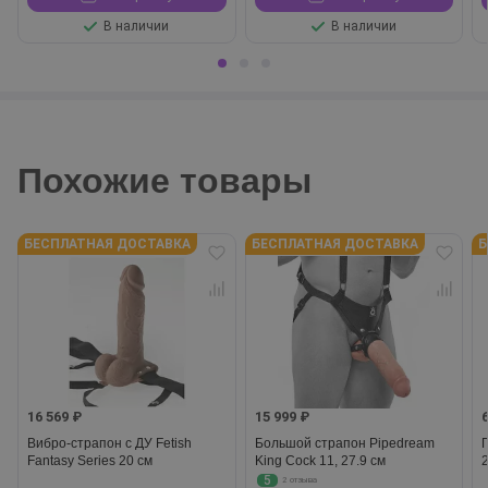
В наличии
В наличии
Похожие товары
БЕСПЛАТНАЯ ДОСТАВКА
БЕСПЛАТНАЯ ДОСТАВКА
Б
16 569 ₽
15 999 ₽
Вибро-страпон с ДУ Fetish
Большой страпон Pipedream
Fantasy Series 20 см
King Cock 11, 27.9 см
5
2 отзыва