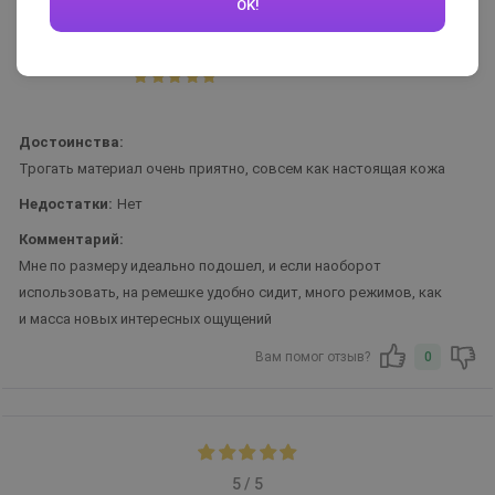
OK!
Nstasha
22.05.2024
Достоинства:
Трогать материал очень приятно, совсем как настоящая кожа
Недостатки:
Нет
Комментарий:
Мне по размеру идеально подошел, и если наоборот
использовать, на ремешке удобно сидит, много режимов, как
и масса новых интересных ощущений
Вам помог отзыв?
0
5 / 5