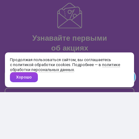
Узнавайте первыми
об акциях
и распродажах
Продолжая пользоваться сайтом, вы соглашаетесь
с политикой обработки cookies. Подробнее — в
политике
обработки персональных данных
.
Хорошо
Почта
Подписаться
Каталог
Поиск
Кабинет
Избранное
Корзина
10:00-19:00
+7 906 020-20-70
+7 495 324-00-70