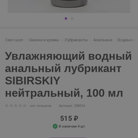
Секс шоп
Смазки и кремы
Лубриканты
Анальные
Водные ан
Увлажняющий водный
анальный лубрикант
SIBIRSKIY
нейтральный, 100 мл
нет отзывов
Артикул: 298516
515 ₽
В наличии 4 шт.