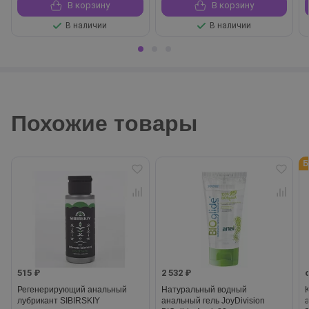
В корзину
В корзину
В наличии
В наличии
Похожие товары
Б
515 ₽
2 532 ₽
Регенерирующий анальный
Натуральный водный
лубрикант SIBIRSKIY
анальный гель JoyDivision