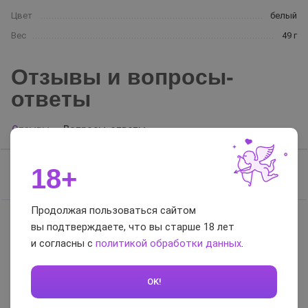
Цвет
белый
Вес
49 г
Отзывы и вопросы-
ответы
Отзывы
Вопросы-ответы
18+
Отзывов нет, будьте первым
Продолжая пользоваться сайтом
вы подтверждаете, что вы старше 18 лет
0 / 5
и согласны с
политикой обработки данных
.
Оставить отзыв
OK!