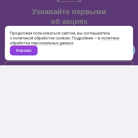
Узнавайте первыми
об акциях
и распродажах
Продолжая пользоваться сайтом, вы соглашаетесь
с политикой обработки cookies. Подробнее — в
политике
обработки персональных данных
.
Хорошо
Почта
Подписаться
Каталог
Поиск
Кабинет
Избранное
Корзина
10:00-19:00
+7 906 020-20-70
+7 495 324-00-70
8 800 775-64-70