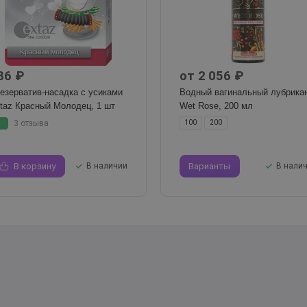
86 ₽
от 2 056 ₽
езерватив-насадка с усиками
Водный вагинальный лубрика
taz Красный Молодец, 1 шт
Wet Rose, 200 мл
5
3 отзыва
100
200
В корзину
В наличии
Варианты
В нали