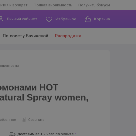
антия и возврат
Полная анонимность
Получить бонусы
Личный кабинет
Избранное
Корзина
По совету Бачинской
Распродажа
онцентраты
ромонами HOT
atural Spray women,
избранное
Сравнить
Доставим за 1-2 часа по Москве
?