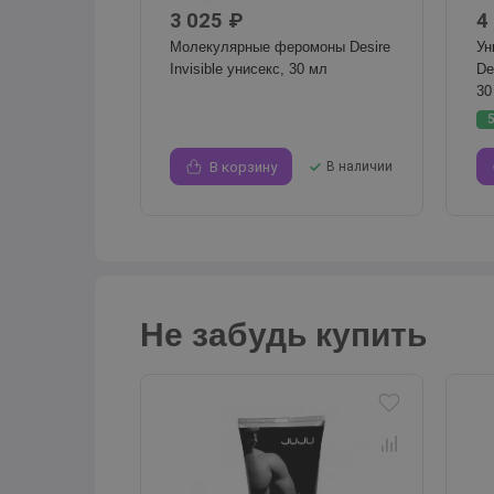
3 025 ₽
4
Молекулярные феромоны Desire
Ун
Invisible унисекс, 30 мл
De
30
В корзину
В наличии
Не забудь купить