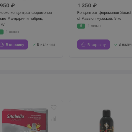
 950 ₽
1 350 ₽
исекс концентрат феромонов
Концентрат феромонов Secret
sire Мандарин и чабрец,
of Passion мужской, 9 мл
 мл
5
1 отзыв
5
1 отзыв
В корзину
В наличии
В корзину
В нали