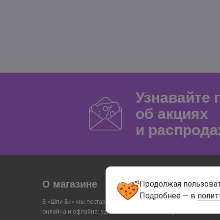
Узнавайте
об акциях
и распрода
О магазине
Продолжая пользоват
Подробнее — в
полит
В «Шпи-Ви» мы постарались объединить преимущества
онлайна и офлайна: удобный заказ и доставку