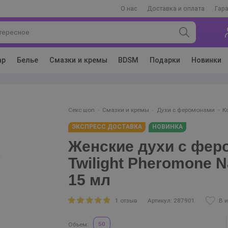
О нас
Доставка и оплата
Гар
ар
Белье
Смазки и кремы
BDSM
Подарки
Новинки
Секс шоп
Смазки и кремы
Духи с феромонами
К
ЭКСПРЕСС ДОСТАВКА
НОВИНКА
Женские духи с фе
Twilight Pheromone N
15 мл
1 отзыв
Артикул: 287901
В 
50
Объем: