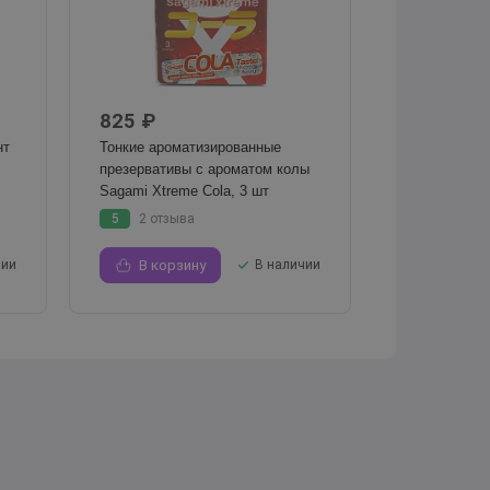
825 ₽
нт
Тонкие ароматизированные
презервативы с ароматом колы
Sagami Xtreme Cola, 3 шт
5
2 отзыва
чии
В корзину
В наличии