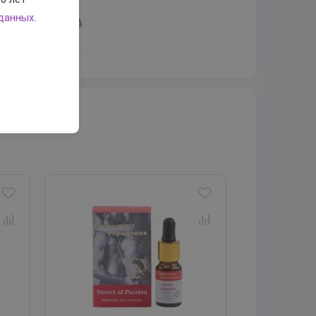
 данных
.
+3
в?