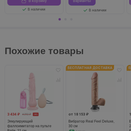
В корзину
Варианты
В наличии
В наличии
Похожие товары
БЕСПЛАТНАЯ ДОСТАВКА
Б
3 434 ₽
от 18 153 ₽
4 292 ₽
-20%
Эякулирующий
Вибратор Real Feel Deluxe,
фаллоимитатор на пульте
30 см
2
Baile, 21 см
6