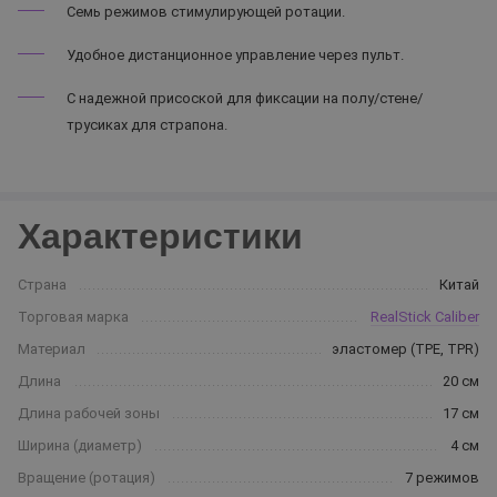
Семь режимов стимулирующей ротации.
Удобное дистанционное управление через пульт.
С надежной присоской для фиксации на полу/стене/
трусиках для страпона.
Характеристики
Страна
Китай
Торговая марка
RealStick Caliber
Материал
эластомер (TPE, TPR)
Длина
20 см
Длина рабочей зоны
17 см
Ширина (диаметр)
4 см
Вращение (ротация)
7 режимов