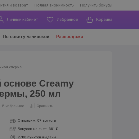
антия и возврат
Полная анонимность
Получить бонусы
Личный кабинет
Избранное
Корзина
По совету Бачинской
Распродажа
енная сперма
й основе Creamy
пермы, 250 мл
В избранное
Сравнить
Отправим: 07 августа
Бонусов на счет:
381 ₽
2700 пунктов выдачи