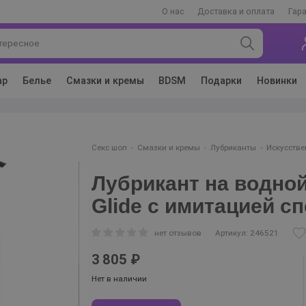
О нас
Доставка и оплата
Гар
ар
Белье
Смазки и кремы
BDSM
Подарки
Новинки
Секс шоп
Смазки и кремы
Лубриканты
Искусств
Лубрикант на водно
Glide с имитацией с
нет отзывов
Артикул: 246521
3 805 ₽
Нет в наличии