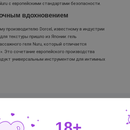
Nuru с европейскими стандартами безопасности.
точным вдохновением
му производителю Dorcel, известному в индустрии
для текстуры пришло из Японии: гель
ссажного геля Nuru, который отличается
». Это сочетание европейского производства
родукт универсальным инструментом для интимных
18+
Франция