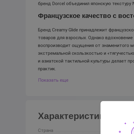
бренд Dorcel объединил японскую текстуру 
Французское качество с вос
Бренд Creamy Glide принадлежит французско
товаров для взрослых. Однако вдохновение 
воспроизводит ощущения от знаменитого ма
экстремальной скользкостью и «тягучестью
и азиатской тактильной культуры делает п
практик.
Показать еще
Характеристики
Страна