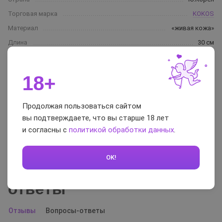
Торговая марка
KOKOS
Материал
«живая кожа»
Длина
30 см
Длина рабочей зоны
23 см
Кол-во скоростей вибрации
2
18+
Кол-во режимов вибрации
6
Вращение (ротация)
да
Продолжая пользоваться сайтом
Питание
4 АА
вы подтверждаете, что вы старше 18 лет
Цвет
телесный
и согласны с
политикой обработки данных
.
Вес
3400 г
OK!
Отзывы и вопросы-
ответы
Отзывы
Вопросы-ответы