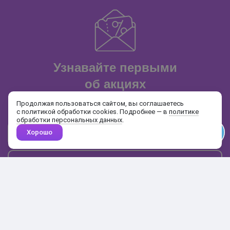
Узнавайте первыми
об акциях
и распродажах
Продолжая пользоваться сайтом, вы соглашаетесь
с политикой обработки cookies. Подробнее — в
политике
обработки персональных данных
.
Хорошо
Почта
Подписаться
Каталог
Поиск
Кабинет
Избранное
Корзина
10:00-19:00
+7 906 020-20-70
+7 495 324-00-70