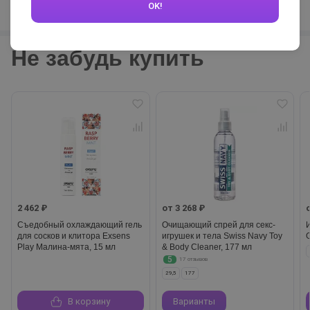
OK!
Не забудь купить
2 462 ₽
от 3 268 ₽
Съедобный охлаждающий гель
Очищающий спрей для секс-
для сосков и клитора Exsens
игрушек и тела Swiss Navy Toy
Play Малина-мята, 15 мл
& Body Cleaner, 177 мл
5
17 отзывов
29,5
177
В корзину
Варианты