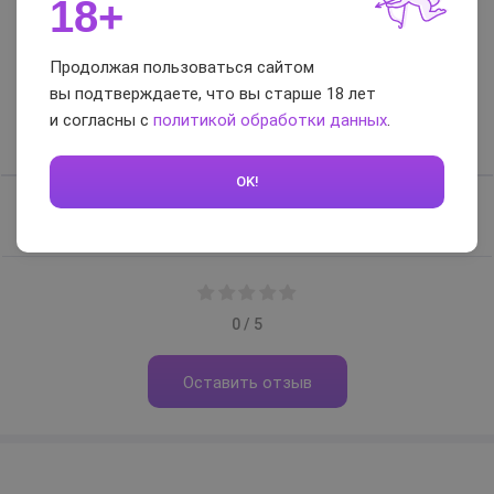
18+
Отзывы и вопросы-
Продолжая пользоваться сайтом
ответы
вы подтверждаете, что вы старше 18 лет
и согласны с
политикой обработки данных
.
Отзывы
Вопросы-ответы
OK!
Отзывов нет, будьте первым
0 / 5
Оставить отзыв