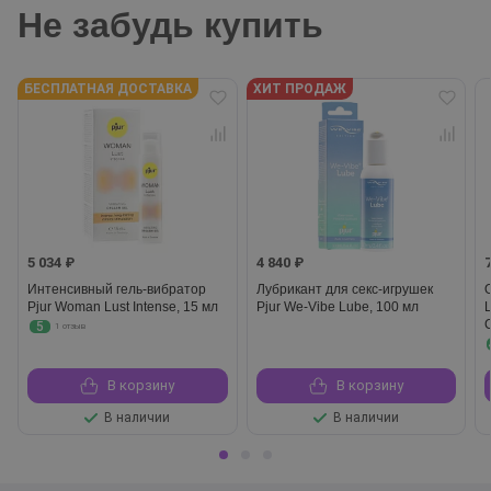
Не забудь купить
БЕСПЛАТНАЯ ДОСТАВКА
ХИТ ПРОДАЖ
5 034 ₽
4 840 ₽
Интенсивный гель-вибратор
Лубрикант для секс-игрушек
Pjur Woman Lust Intense, 15 мл
Pjur We-Vibe Lube, 100 мл
L
5
1 отзыв
В корзину
В корзину
В наличии
В наличии