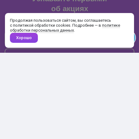
об акциях
и распродажах
Продолжая пользоваться сайтом, вы соглашаетесь
с политикой обработки cookies. Подробнее — в
политике
обработки персональных данных
.
Хорошо
Почта
Подписаться
Каталог
Поиск
Кабинет
Избранное
Корзина
10:00-19:00
+7 906 020-20-70
+7 495 324-00-70
8 800 775-64-70
О магазине
Доставка и оплата
Гарантия и возврат
Анонимность