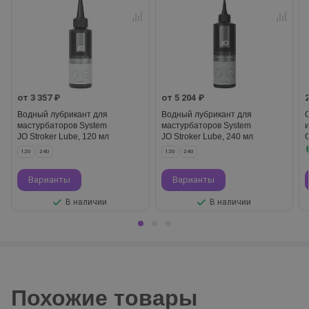
от 3 357 ₽
от 5 204 ₽
Водный лубрикант для
Водный лубрикант для
мастурбаторов System
мастурбаторов System
JO Stroker Lube, 120 мл
JO Stroker Lube, 240 мл
C
120
240
120
240
Варианты
Варианты
В наличии
В наличии
Похожие товары