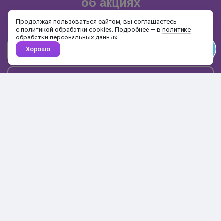
об акциях
и распродажах
Продолжая пользоваться сайтом, вы соглашаетесь
с политикой обработки cookies. Подробнее — в
политике
обработки персональных данных
.
Хорошо
Почта
Подписаться
Каталог
Поиск
Кабинет
Избранное
Корзина
10:00-19:00
+7 906 020-20-70
+7 495 324-00-70
8 800 775-64-70
О магазине
Доставка и оплата
Гарантия и возврат
Анонимность