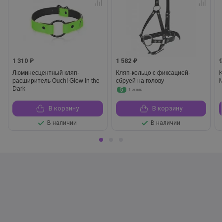
1 310 ₽
1 582 ₽
Люминесцентный кляп-
Кляп-кольцо с фиксацией-
расширитель Ouch! Glow in the
сбруей на голову
M
Dark
5
1 отзыв
В корзину
В корзину
В наличии
В наличии