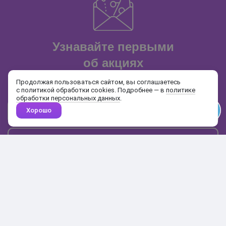
Узнавайте первыми
об акциях
и распродажах
Продолжая пользоваться сайтом, вы соглашаетесь
с политикой обработки cookies. Подробнее — в
политике
обработки персональных данных
.
Хорошо
Почта
Подписаться
Каталог
Поиск
Кабинет
Избранное
Корзина
10:00-19:00
+7 906 020-20-70
+7 495 324-00-70
8 800 775-64-70