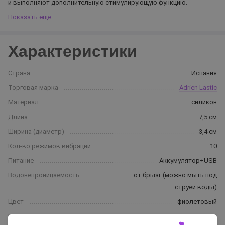
и выполняют дополнительную стимулирующую функцию.
Показать еще
Характеристики
Страна
Испания
Торговая марка
Adrien Lastic
Материал
силикон
Длина
7,5 см
Ширина (диаметр)
3,4 см
Кол-во режимов вибрации
10
Питание
Аккумулятор+USB
Водонепроницаемость
от брызг (можно мыть под
струей воды)
Цвет
фиолетовый
Вес
205 г