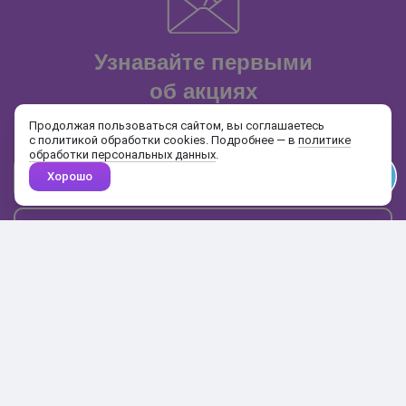
Узнавайте первыми
об акциях
и распродажах
Продолжая пользоваться сайтом, вы соглашаетесь
с политикой обработки cookies. Подробнее — в
политике
обработки персональных данных
.
Хорошо
Почта
Подписаться
Каталог
Поиск
Кабинет
Избранное
Корзина
10:00-19:00
+7 906 020-20-70
+7 495 324-00-70
8 800 775-64-70