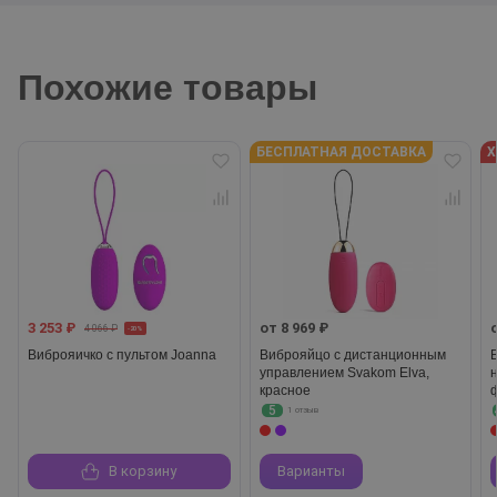
Похожие товары
БЕСПЛАТНАЯ ДОСТАВКА
Х
3 253 ₽
от 8 969 ₽
4 066 ₽
-20%
Виброяичко с пультом Joanna
Виброяйцо с дистанционным
управлением Svakom Elva,
красное
5
1 отзыв
В корзину
Варианты