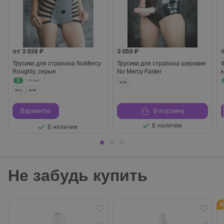
от 3 038 ₽
3 050 ₽
Трусики для страпона NoMercy
Трусики для страпона широкие
Roughly, серые
No Mercy Faster
5
1 отзыв
S/M
M/L
S/M
Варианты
В корзину
В наличии
В наличии
Не забудь купить
Б