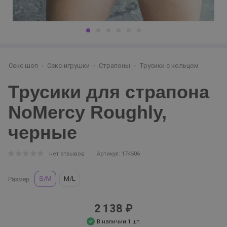
Секс шоп
Секс-игрушки
Страпоны
Трусики с кольцом
Трусики для страпона
NoMercy Roughly,
черные
нет отзывов
Артикул: 174506
S/M
M/L
Размер:
2 138 ₽
В наличии 1 шт.