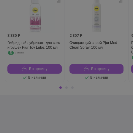
3 330 ₽
2 807 ₽
Гибридный лубрикант для секс-
Очищающий спрей Pjur Med
игрушек Pjur Toy Lube, 100 мл
Clean Spray, 100 мл
C
5
2 отзыва
В корзину
В корзину
В наличии
В наличии