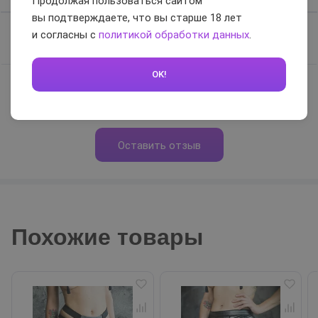
Продолжая пользоваться сайтом
вы подтверждаете, что вы старше 18 лет
и согласны с
политикой обработки данных
.
Отзывов нет, будьте первым
OK!
0 / 5
Оставить отзыв
Похожие товары