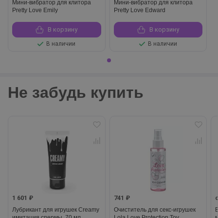
Мини-вибратор для клитора
Мини-вибратор для клитора
Pretty Love Emily
Pretty Love Edward
В корзину
В корзину
В наличии
В наличии
Не забудь купить
1 601 ₽
741 ₽
Лубрикант для игрушек Creamy
Очиститель для секс-игрушек
имитация спермы, 70 мл
Lola Love Protection Toy