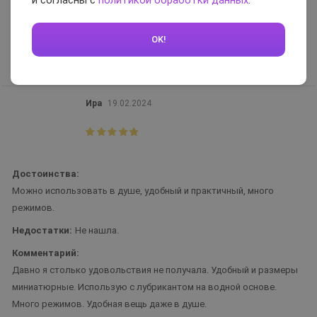
и согласны с
политикой обработки данных
.
Очень компактный, можно брать с собой в командировки.
Несколько режимов, водонепроницаемый. Ощущения благодаря
OK!
оригинальной форме — просто огонь!
Вам помог отзыв?
0
Ира
19.02.2024
Достоинства:
Можно использовать в душе, удобный и практичный, много
режимов.
Недостатки:
Не нашла.
Комментарий:
Давно я столько удовольствия не получала. Удобный и размеры
миниатюрные. Использую с лубрикантом на водной основе.
Много режимов. Удобная вещь даже в душе.