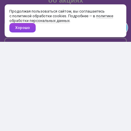
об акциях
и распродажах
Продолжая пользоваться сайтом, вы соглашаетесь
с политикой обработки cookies. Подробнее — в
политике
обработки персональных данных
.
Хорошо
Почта
Подписаться
Каталог
Поиск
Кабинет
Избранное
Корзина
10:00-19:00
+7 906 020-20-70
+7 495 324-00-70
8 800 775-64-70
О магазине
Доставка и оплата
Гарантия и возврат
Анонимность
Получить бонусы
Тесты