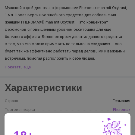
Мужской спрей для тела с феромонами Pheromax man mit Oxytrust,
1 мл. Новая версия волшебного средства для соблазнения
женщин! PHEROMAX® man mit Oxytrust — это концентрат
феромонов с повышенным уровнем окситоцина для еще
большего эффекта. Большое преимущество данного средства
в том, что его можно применять не только на свиданиях — оно
будет так же эффективно работать перед деловыми и важными
встречами, помогая расположить к себе людей.
Показать еще
Характеристики
Страна
Германия
Торговая марка
Pheromax
Объем
1