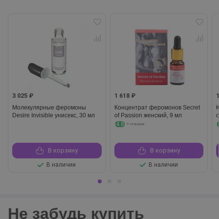
3 025 ₽
1 618 ₽
Молекулярные феромоны
Концентрат феромонов Secret
Desire Invisible унисекс, 30 мл
of Passion женский, 9 мл
o
4.8
9 отзывов
В корзину
В корзину
В наличии
В наличии
Не забудь купить