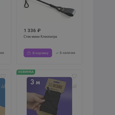
1 336 ₽
Стек-мини Клеопатра
чии
В корзину
В наличии
НОВИНКА