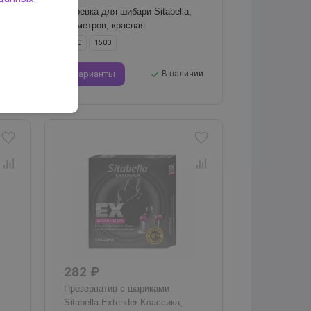
Веревка для шибари Sitabella,
15 метров, красная
500
1500
чии
Варианты
В наличии
282 ₽
Презерватив с шариками
Sitabella Extender Классика,