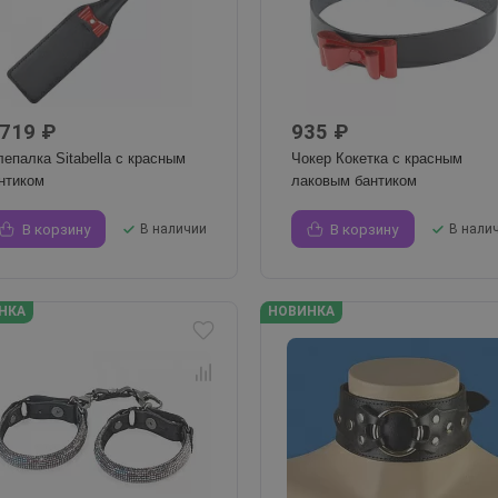
 719 ₽
935 ₽
епалка Sitabella с красным
Чокер Кокетка с красным
нтиком
лаковым бантиком
В корзину
В наличии
В корзину
В нали
НКА
НОВИНКА