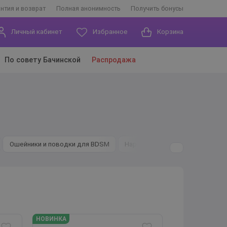
антия и возврат
Полная анонимность
Получить бонусы
Личный кабинет
Избранное
Корзина
По совету Бачинской
Распродажа
Ошейники и поводки для BDSM
Наручи
Веревки, Ленты
НОВИНКА