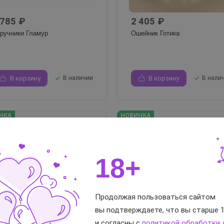
 785 ₽
2 405 ₽
ручники Гламур
Ошейник Готика
В корзину
В наличии
В корзину
В нали
НКА
НОВИНКА
18+
Продолжая пользоваться сайтом
вы подтверждаете, что вы старше 1
т 1 264 ₽
от 1 933 ₽
и согласны с
политикой обработки