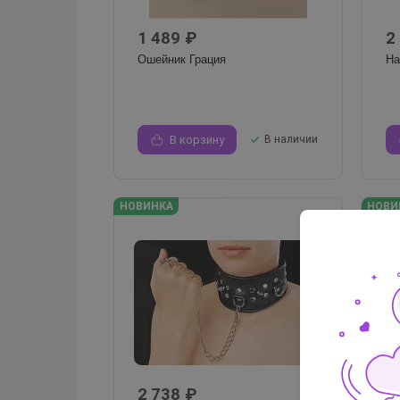
1 489 ₽
2
Ошейник Грация
На
В корзину
В наличии
НОВИНКА
НОВИ
2 738 ₽
о