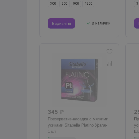
300
500
900
1500
3
Варианты
В наличии
345 ₽
2
Презерватив-насадка с мягкими
Пр
усиками Sitabella Platino Ураган,
ус
1 шт
Шо