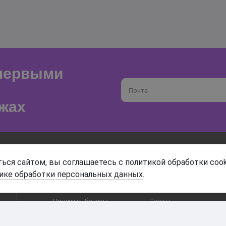
 первыми
Почта
жах
О магазине
Доставка и оплата
ься сайтом, вы соглашаетесь с политикой обработки cook
ике обработки персональных данных
.
Гарантия и возврат
Анонимность
Получить бонусы
Тесты
Акции
Наши видео