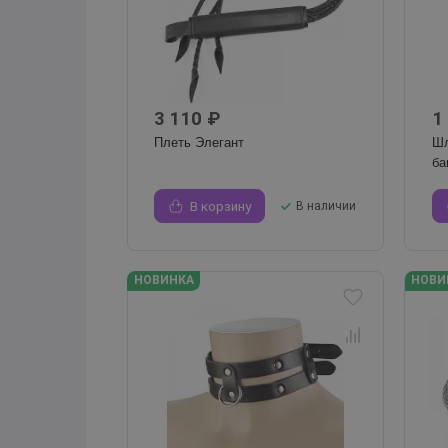
3 110 ₽
1
Плеть Элегант
Шл
ба
В корзину
В наличии
НОВИНКА
НОВИ