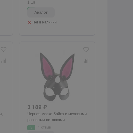
1 шт
т
5
3 отзыва
Аналог
Нет в наличии
3 189 ₽
м,
Черная маска Зайка с меховыми
розовыми вставками
5
1 отзыв