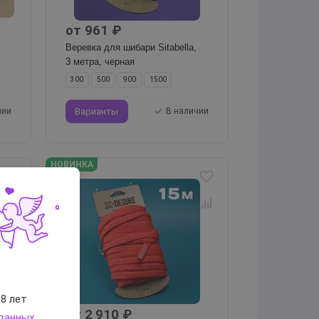
от 961 ₽
Веревка для шибари Sitabella,
3 метра, черная
300
500
900
1500
чии
Варианты
В наличии
НОВИНКА
8 лет
от 2 910 ₽
 данных
.