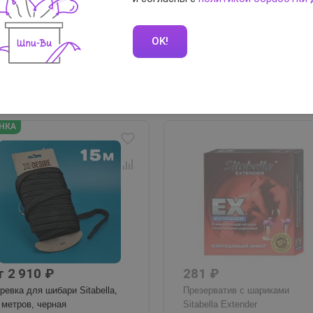
ревка для шибари Sitabella,
Веревка для шибари Sitabella,
метров, красная
9 метров, черная
OK!
00
1500
300
500
900
1500
Варианты
В наличии
Варианты
В нали
НКА
т 2 910 ₽
281 ₽
ревка для шибари Sitabella,
Презерватив с шариками
 метров, черная
Sitabella Extender