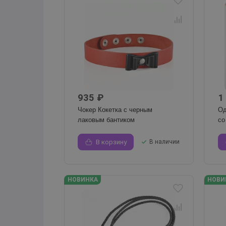
935 ₽
1
Чокер Кокетка с черным
Од
лаковым бантиком
со
В корзину
В наличии
НОВИНКА
НОВИ