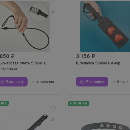
 850 ₽
3 156 ₽
нохвостая плеть Sitabella
Шлепалка Sitabella Амур
 стразами
В корзину
В наличии
В корзину
В нали
НКА
НОВИНКА