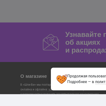
Узнавайте
об акциях
и распрода
О магазине
Продолжая пользоват
Подробнее — в
полит
В «Шпи-Ви» мы постарались объединить преимущества
онлайна и офлайна: удобный заказ и доставку
с возможностью получить исчерпывающую консультацию
и помощь в выборе от консультанта в магазине. Поэтому
у нас есть тесты, видео и сам каталог строится