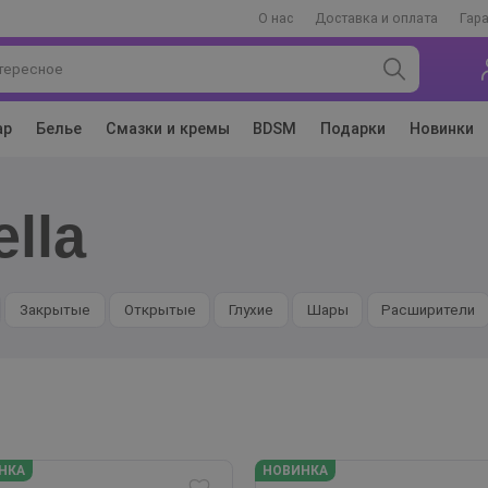
О нас
Доставка и оплата
Гар
ар
Белье
Смазки и кремы
BDSM
Подарки
Новинки
ella
Закрытые
Открытые
Глухие
Шары
Расширители
НКА
НОВИНКА