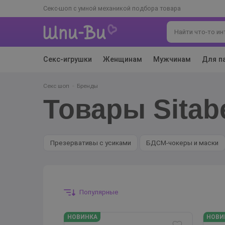
Секс-шоп с умной механикой подбора товара
Секс-игрушки
Женщинам
Мужчинам
Для п
Секс шоп
Бренды
Товары Sitab
Презервативы с усиками
БДСМ-чокеры и маски
Популярные
НОВИНКА
НОВИ