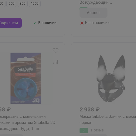
Возбуждающий
00
500
900
1500
и разогревающий эффект, 1 ш
5
3 отзыва
Аналог
Варианты
В наличии
Нет в наличии
58 ₽
2 938 ₽
езерватив с маленькими
Маска Sitabella Зайчик с мехо
иками и ароматом Sitabella 3D
черная
коладное Чудо, 1 шт
5
1 отзыв