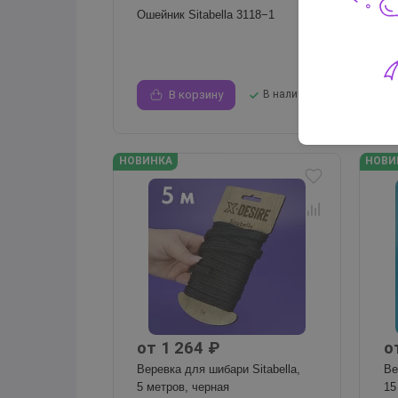
Ошейник Sitabella 3118−1
Ве
5 
5
В корзину
В наличии
НОВИНКА
НОВИ
от 1 264 ₽
о
Веревка для шибари Sitabella,
Ве
5 метров, черная
15