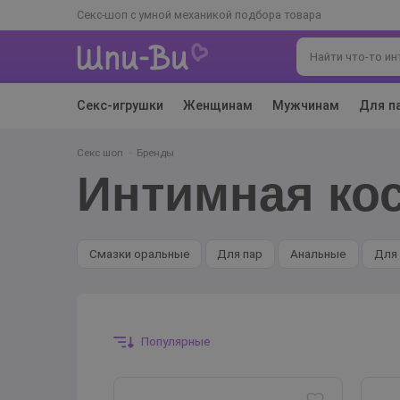
Секс-шоп с умной механикой подбора товара
Секс-игрушки
Женщинам
Мужчинам
Для п
Секс шоп
Бренды
Интимная ко
Смазки оральные
Для пар
Анальные
Дл
Популярные