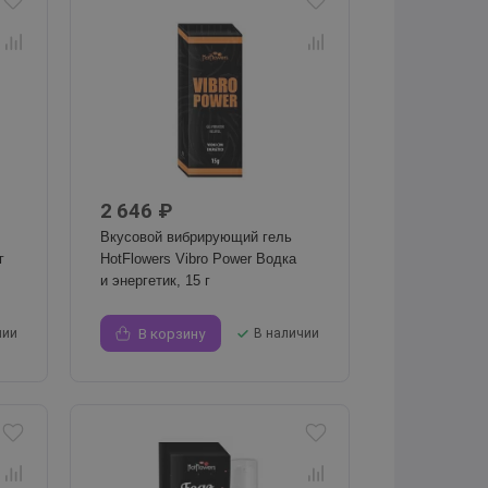
2 646 ₽
Вкусовой вибрирующий гель
г
HotFlowers Vibro Power Водка
и энергетик, 15 г
чии
В корзину
В наличии