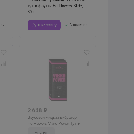
тутти-фрутти HotFlowers Slide,
60 г
чии
В корзину
В наличии
2 668 ₽
Вкусовой жидкий вибратор
HotFlowers Vibro Power Тутти-
фрутти, 15 г
Аналог