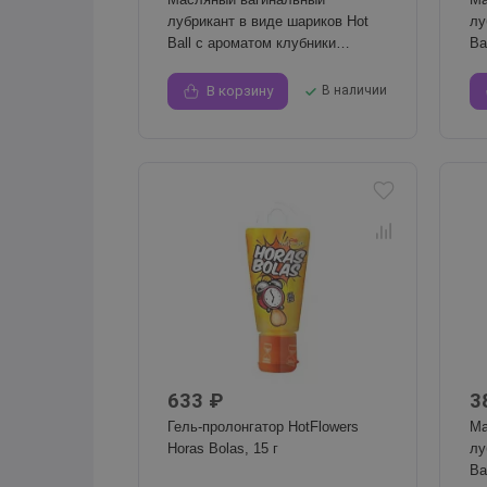
лубрикант в виде шариков Hot
лу
Ball с ароматом клубники
Ba
и шоколада
и 
В корзину
В наличии
633 ₽
3
Гель-пролонгатор HotFlowers
Ма
Horas Bolas, 15 г
лу
Ba