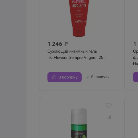
1 246 ₽
1
Сужающий интимный гель
Ор
HotFlowers Sempre Virgem, 25 г
фр
Ho
В корзину
В наличии