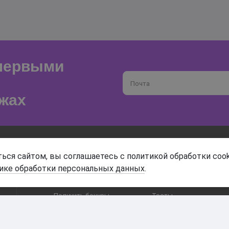
 первыми
Почта
жах
О магазине
Доставка и оплата
ься сайтом, вы соглашаетесь с политикой обработки cook
ике обработки персональных данных
.
Гарантия и возврат
Анонимность
Получить бонусы
Тесты
Акции
Наши видео