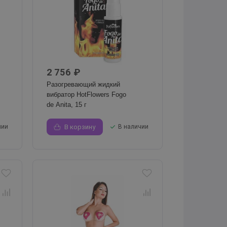
2 756 ₽
Разогревающий жидкий
вибратор HotFlowers Fogo
de Anita, 15 г
чии
В корзину
В наличии