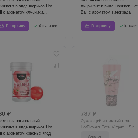
брикант в виде шариков Hot
лубрикант в виде шариков Hot
ll с ароматом клубники
Ball с ароматом винограда
шампанского
В корзину
В наличии
В корзину
В нали
80 ₽
787 ₽
сляный вагинальный
Сужающий интимный гель
брикант в виде шариков Hot
HotFlowers Total Virgem, 15 г
ll с ароматом красных ягод
Аналог