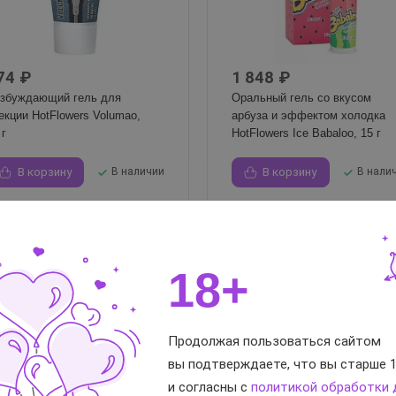
74 ₽
1 848 ₽
збуждающий гель для
Оральный гель со вкусом
екции HotFlowers Volumao,
арбуза и эффектом холодка
 г
HotFlowers Ice Babaloo, 15 г
В корзину
В наличии
В корзину
В нали
18+
Продолжая пользоваться сайтом
вы подтверждаете, что вы старше 1
и согласны с
политикой обработки