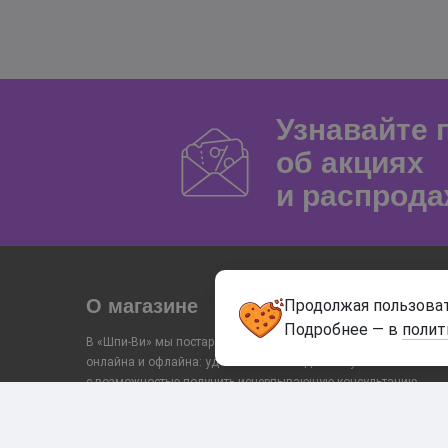
Узнавайте
об акциях
и распрода
О магазине
Продолжая пользоват
Подробнее — в
полит
В «Шпи-Ви» мы постарались объединить преимущества
онлайна и офлайна: удобный заказ и доставку
с возможностью получить исчерпывающую консультацию
и помощь в выборе от консультанта в магазине. Поэтому
у нас есть тесты, видео и сам каталог строится
«от запроса», а не только по товарам. Попробуйте!