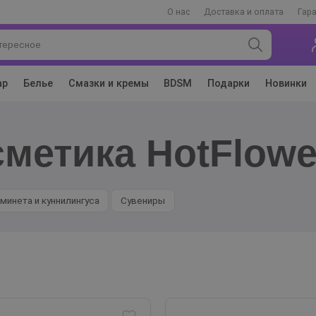
О нас
Доставка и оплата
Гар
ар
Белье
Смазки и кремы
BDSM
Подарки
Новинки
сметика HotFlowe
я минета и куннилингуса
Сувениры