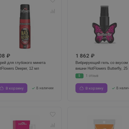
08 ₽
1 862 ₽
рей для глубокого минета
Вибрирующий гель со вкусом
tFlowers Deeper, 12 мл
вишни HotFlowers Butterfly, 25 
5
1 отзыв
В корзину
В наличии
В корзину
В нали