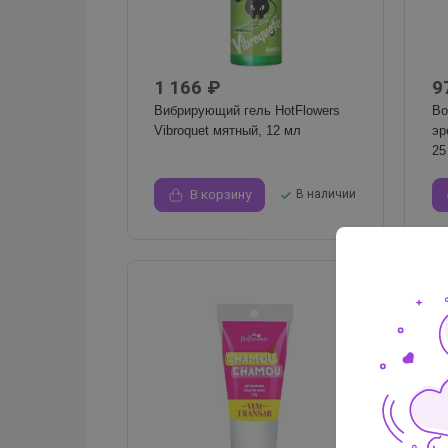
1 166 ₽
9
Вибрирующий гель HotFlowers
Во
Vibroquet мятный, 12 мл
эр
25
В корзину
В наличии