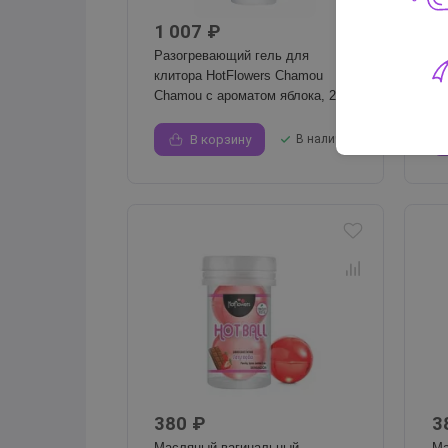
1 007 ₽
3
Разогревающий гель для
Ма
клитора HotFlowers Chamou
лу
Chamou с ароматом яблока, 25 г
Ba
В корзину
В наличии
380 ₽
3
Масляный вагинальный
Ма