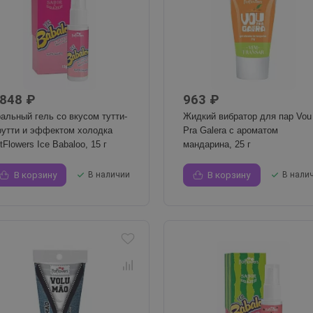
 848 ₽
963 ₽
альный гель со вкусом тутти-
Жидкий вибратор для пар Vou
утти и эффектом холодка
Pra Galera с ароматом
tFlowers Ice Babaloo, 15 г
мандарина, 25 г
В корзину
В наличии
В корзину
В нали