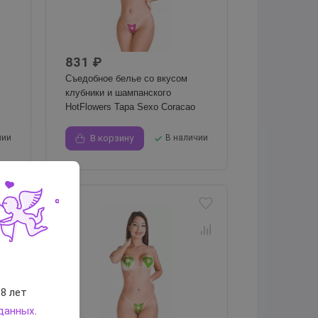
831 ₽
Съедобное белье со вкусом
клубники и шампанского
HotFlowers Tapa Sexo Coracao
чии
В корзину
В наличии
8 лет
 данных
.