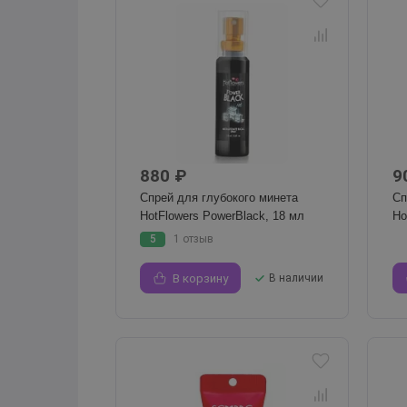
880 ₽
9
Спрей для глубокого минета
Сп
HotFlowers PowerBlack, 18 мл
Ho
5
1 отзыв
В корзину
В наличии