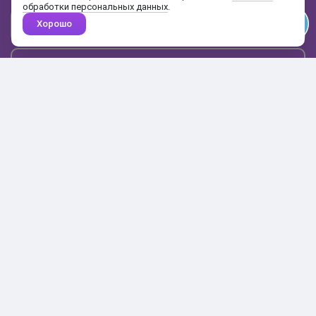
обработки персональных данных
.
Хорошо
Почта
Подписаться
Каталог
Поиск
Кабинет
Избранное
Корзина
10:00-19:00
+7 906 020-20-70
+7 495 324-00-70
8 800 775-64-70
О магазине
Доставка и оплата
Гарантия и возврат
Анонимность
Получить бонусы
Тесты
Акции
Наши видео