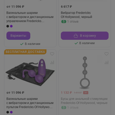
от 11 096 ₽
6 617 ₽
Вагинальные шарики
Вибратор Fredericks
с вибратором и дистанционным
Of Hollywood, черный
управлением Fredericks
5
1 отзыв
Of Hollywood, черные
Варианты
В корзину
В наличии
В наличии
БЕСПЛАТНАЯ ДОСТАВКА
от 11 096 ₽
1 132 ₽
1 415 ₽
-20%
Вагинальные шарики
Бусы для анальной стимуляции
с вибратором и дистанционным
Fredericks Of Hollywood, черные
пультом Fredericks Of Hollywood,
5
1 отзыв
фиолетовые