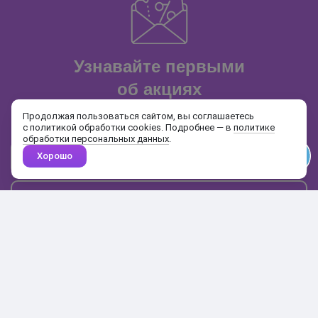
Узнавайте первыми
об акциях
и распродажах
Продолжая пользоваться сайтом, вы соглашаетесь
с политикой обработки cookies. Подробнее — в
политике
обработки персональных данных
.
Хорошо
Почта
Подписаться
Каталог
Поиск
Кабинет
Избранное
Корзина
10:00-19:00
+7 906 020-20-70
+7 495 324-00-70
8 800 775-64-70