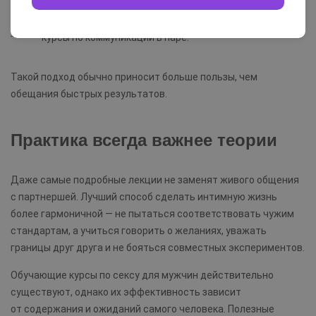
консультации специалистов;
курсы по коммуникации в паре.
Такой подход обычно приносит больше пользы, чем
обещания быстрых результатов.
Практика всегда важнее теории
Даже самые подробные лекции не заменят живого общения
с партнершей. Лучший способ сделать интимную жизнь
более гармоничной — не пытаться соответствовать чужим
стандартам, а учиться говорить о желаниях, уважать
границы друг друга и не бояться совместных экспериментов.
Обучающие курсы по сексу для мужчин действительно
существуют, однако их эффективность зависит
от содержания и ожиданий самого человека. Полезные