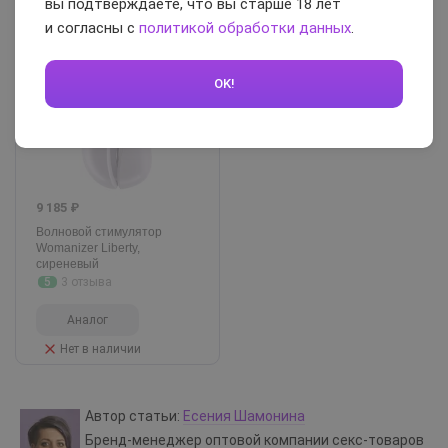
вы подтверждаете, что вы старше 18 лет
В наличии
В наличии
и согласны с
политикой обработки данных
.
ХИТ ПРОДАЖ
OK!
9 185 ₽
Волновой стимулятор
Womanizer Liberty,
сиреневый
5
3 отзыва
Аналог
Нет в наличии
Автор статьи:
Есения Шамонина
Бренд-менеджер оптовой компании секс-товаров