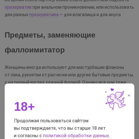
презерватив
при анальном проникновении, или использовать
два разных
презерватива
— для влагалища и для ануса.
Предметы, заменяющие
фаллоимитатор
Женщины иногда используют для мастурбации флаконы
от лака, рукоятки от расчески или другие бытовые предметы,
с на первый взгляд удачной формой. Однако все они тоже
относятся к списку вещей, которые не должны попасть
во влагалище. Они могут повредить слизистые, привести
18+
к инфекциям или попросту застрять.
Если вы хотите получить на 100% безопасную секс-игрушку,
Продолжая пользоваться сайтом
выберите хороший
фаллоимитатор
или
вибратор
. Сегодня
вы подтверждаете, что вы старше 18 лет
можно выбрать стимулятор любой желаемой формы
и согласны с
политикой обработки данных
.